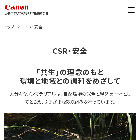
こ
の
ペ
ー
ジ
トップ
CSR・安全
の
本
文
へ
CSR・安全
移
動
し
ま
「共生」の理念のもと
す
環境と地域との調和をめざして
大分キヤノンマテリアルは、自然環境の保全と経営を一体とし
てとらえ、さまざまな取り組みを行っています。